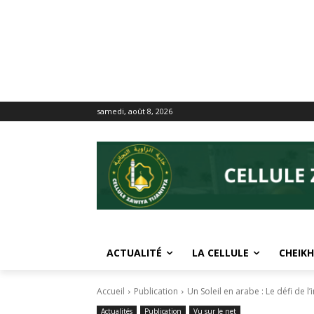
samedi, août 8, 2026
ACTUALITÉ
LA CELLULE
CHEIKH
Accueil
Publication
Un Soleil en arabe : Le défi de l’
Actualités
Publication
Vu sur le net