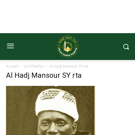
Accueil
Les Khalifes
Al Hadj Mansour SY rta
Al Hadj Mansour SY rta