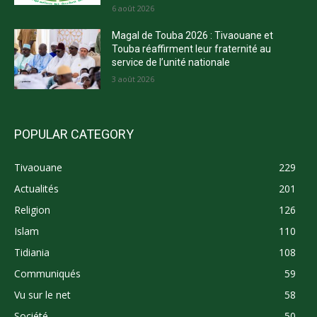
6 août 2026
Magal de Touba 2026 : Tivaouane et
Touba réaffirment leur fraternité au
service de l’unité nationale
3 août 2026
POPULAR CATEGORY
Tivaouane
229
Actualités
201
Religion
126
Islam
110
Tidiania
108
Communiqués
59
Vu sur le net
58
Société
50