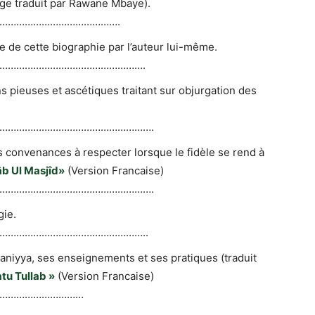
age traduit par Rawane Mbaye).
……………………………………….
e de cette biographie par l’auteur lui-même.
…………………………………………….
s pieuses et ascétiques traitant sur objurgation des
……………………………………………….
s convenances à respecter lorsque le fidèle se rend à
b Ul Masjîd»
(Version Francaise)
……………………………………………….
gie.
……………………………………………..
ijaniyya, ses enseignements et ses pratiques (traduit
tu Tullab »
(Version Francaise)
…………………………