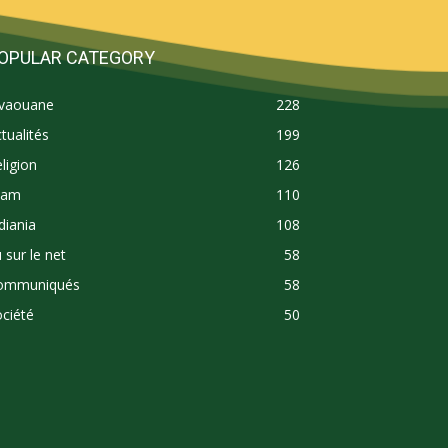
OPULAR CATEGORY
ivaouane
228
tualités
199
ligion
126
lam
110
diania
108
 sur le net
58
ommuniqués
58
ciété
50