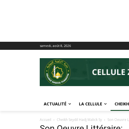
samedi, août 8, 2026
ACTUALITÉ
LA CELLULE
CHEIKH
Accueil
Cheikh Seydil Hadj Malick Sy
Son Oeuvre Li
Son Oeuvre Littéraire: