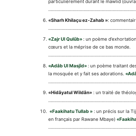
particulièrement durant le mawlid (ouvr
……………………………………………………………
«Sharh Khilaçu ez-Zahab »
: commentair
………………………………………………………………
«Zajr Ul Qulûb»
: un poème d’exhortation
cœurs et la méprise de ce bas monde.
………………………………………………………………
«Adâb Ul Masjîd»
: un poème traitant de
la mosquée et y fait ses adorations.
«Adâ
………………………………………………………………
«Hidâyatul Wildân»
: un traité de théolo
………………………………………………………………
«Faakihatu Tullab »
: un précis sur la T
en français par Rawane Mbaye)
«Faakiha
………………………………………………………………