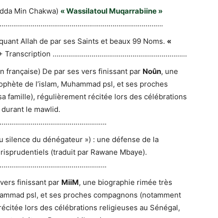
udda Min Chakwa)
« Wassilatoul Muqarrabiine »
…………………………………………………………………………………….
voquant Allah de par ses Saints et beaux 99 Noms.
«
se + Transcription ……………………………………………………………
 française) De par ses vers finissant par
Noûn
, une
rophète de l’islam, Muhammad psl, et ses proches
famille), régulièrement récitée lors des célébrations
 durant le mawlid.
……………………………………………….
u silence du dénégateur ») : une défense de la
urisprudentiels (traduit par Rawane Mbaye).
……………………………………………….
vers finissant par
MiiM
, une biographie rimée très
uhammad psl, et ses proches compagnons (notamment
récitée lors des célébrations religieuses au Sénégal,