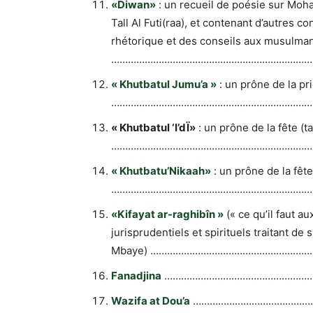
«Diwan»
: un recueil de poésie sur Moha
Tall Al Futi(raa), et contenant d’autres 
rhétorique et des conseils aux musulmans 
………………………………………………………………
« Khutbatul Jumu’a »
: un prône de la pr
………………………………………………………………
« Khutbatul ‘I’dÏ»
: un prône de la fête (t
………………………………………………………………
« Khutbatu’Nikaah»
: un prône de la fêt
………………………………………………………………
«Kifayat ar-raghibîn »
(« ce qu’il faut a
jurisprudentiels et spirituels traitant de
Mbaye) ………………………………………………
Fanadjina
……………………………………………
Wazifa at Dou’a
……………………………………