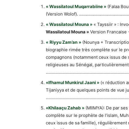
« Wassilatoul Muqarrabiine »
(Falaa Bo
(Version Wolof). …………………………
« Wassilatoul Mouna »
« Tayssiir » : In
Wassilatoul Mouna »
Version Francai
«
Riyyu Zam’an
»
(Nounya + Transcription
biographie rimée très complète sur le p
compagnons (notamment ceux issus de sa 
religieuses au Sénégal, particulièrement
………………………………………………………………
«Ifhamul Munkirul Jaani »
(« réduction a
Tijaniyya et de quelques points de vue j
………………………………………………………………
«Khilaaçu Zahab »
(MIIMYA): De par ses 
complète sur le prophète de l’islam, M
ceux issus de sa famille), régulièrement 