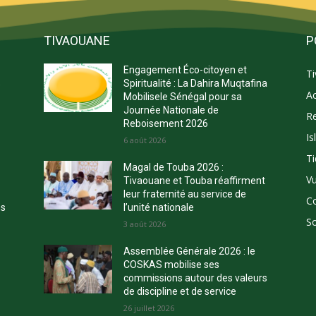
TIVAOUANE
P
Engagement Éco-citoyen et
T
s
Spiritualité : La Dahira Muqtafina
Ac
Mobilisele Sénégal pour sa
Journée Nationale de
Re
Reboisement 2026
Is
E
6 août 2026
Ti
Magal de Touba 2026 :
Vu
Tivaouane et Touba réaffirment
leur fraternité au service de
C
ns
l’unité nationale
So
3 août 2026
Assemblée Générale 2026 : le
COSKAS mobilise ses
commissions autour des valeurs
de discipline et de service
26 juillet 2026