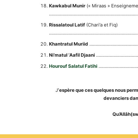
Kawkabul Munir
(« Miraas » Enseignemen
………………………………………………………………
Rissalatoul Latif
(Chari’a et Fiq)
………………………………………………………………
Khantratul Muriid
…………………………………
Ni’matul ‘Aafil Djaani
……………………………
Hourouf Salatul Fatihi
…………………………
J
‘espère que ces quelques nous perme
devanciers dans 
Qu’Allâh(swt