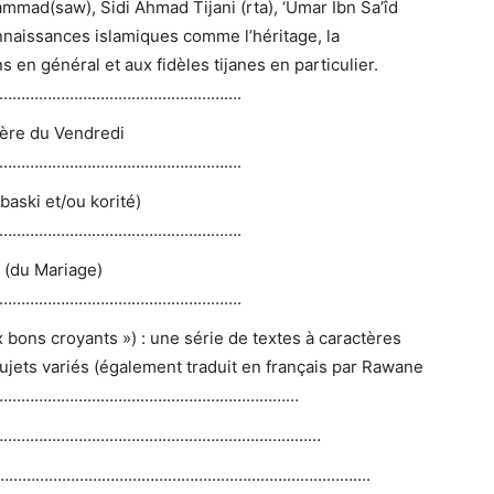
mmad(saw), Sidi Ahmad Tijani (rta), ‘Umar Ibn Sa’îd
connaissances islamiques comme l’héritage, la
en général et aux fidèles tijanes en particulier.
……………………………………………….
ière du Vendredi
……………………………………………….
abaski et/ou korité)
……………………………………………….
e (du Mariage)
……………………………………………….
ux bons croyants ») : une série de textes à caractères
 sujets variés (également traduit en français par Rawane
………………………………………………………………
…………………………………………………………………
………………………………………………………………………….