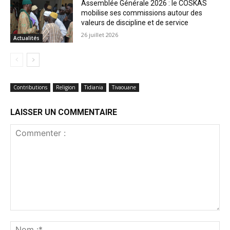
Assemblée Générale 2026 : le COSKAS
mobilise ses commissions autour des
valeurs de discipline et de service
26 juillet 2026
Actualités
Contributions
Religion
Tidiania
Tivaouane
LAISSER UN COMMENTAIRE
Commenter
:
No