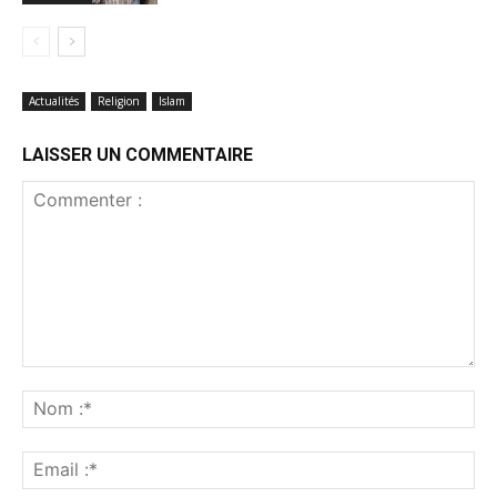
Actualités
Religion
Islam
LAISSER UN COMMENTAIRE
Commenter
:
No
:*
Ema
:*