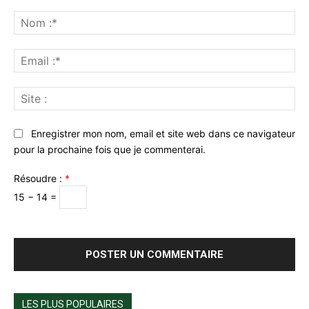
Commenter
:
No
:*
Ema
:*
Sit
:
Enregistrer mon nom, email et site web dans ce navigateur
pour la prochaine fois que je commenterai.
Résoudre :
*
15 − 14 =
LES PLUS POPULAIRES