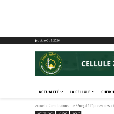
jeudi, août 6, 2026
ACTUALITÉ
LA CELLULE
CHEIKH
Accueil
Contributions
Le Sénégal à l’épreuve des « R
Contributions
Religion
Société