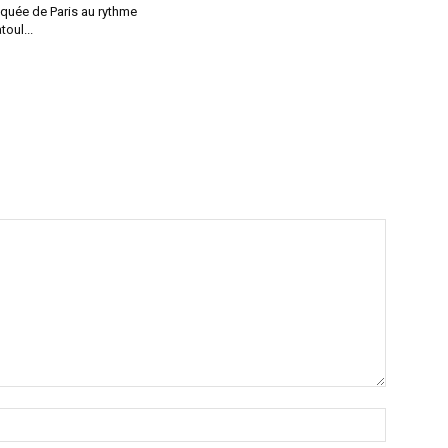
uée de Paris au rythme
oul...
Nom
:*