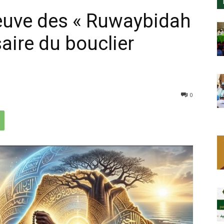
reuve des « Ruwaybidah
saire du bouclier
0