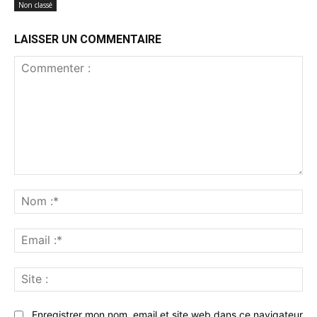
Non classé
LAISSER UN COMMENTAIRE
Commenter
:
No
:*
Ema
:*
Sit
:
Enregistrer mon nom, email et site web dans ce navigateur