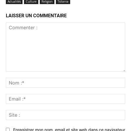
Actualités
Culture
Religion
Tidiania
LAISSER UN COMMENTAIRE
Commenter
:
No
:*
Ema
:*
Sit
:
Enregistrer mon nom, email et site web dans ce navigateur