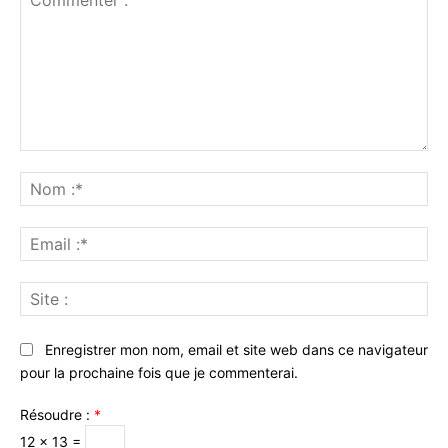
Commenter
:
No
:*
Ema
:*
Sit
:
Enregistrer mon nom, email et site web dans ce navigateur
pour la prochaine fois que je commenterai.
Résoudre :
*
12 × 13 =