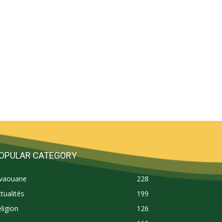
OPULAR CATEGORY
ivaouane
228
tualités
199
ligion
126