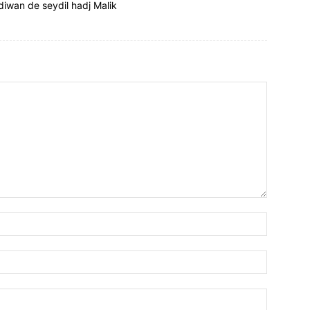
diwan de seydil hadj Malik
Nom
:*
Email
:*
Site
: