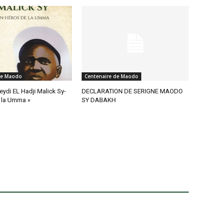
de Maodo
Centenaire de Maodo
eydi EL Hadji Malick Sy-
DECLARATION DE SERIGNE MAODO
 la Umma »
SY DABAKH