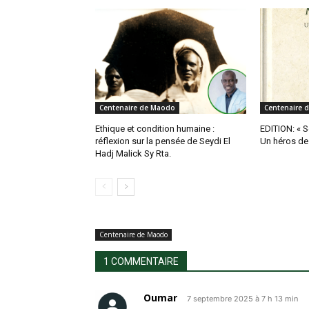
Centenaire de Maodo
Centenaire 
Ethique et condition humaine :
EDITION: « S
réflexion sur la pensée de Seydi El
Un héros de
Hadj Malick Sy Rta.
Centenaire de Maodo
1 COMMENTAIRE
Oumar
7 septembre 2025 à 7 h 13 min