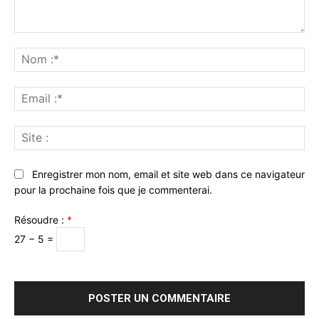
Commenter
:
No
:*
Ema
:*
Sit
:
Enregistrer mon nom, email et site web dans ce navigateur
pour la prochaine fois que je commenterai.
Résoudre :
*
27 − 5 =