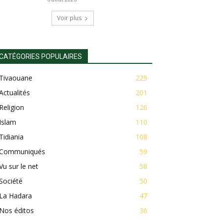
Voir plus
CATÉGORIES POPULAIRES
Tivaouane
229
Actualités
201
Religion
126
Islam
110
Tidiania
108
Communiqués
59
Vu sur le net
58
Société
50
La Hadara
47
Nos éditos
36