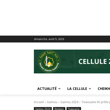
dimanche, août 9, 2026
ACTUALITÉ
LA CELLULE
CHEIKH
Accueil
Gamou
Gamou 2024
Tivaouane fin prête 
Gamou 2024
Religion
Tivaouane