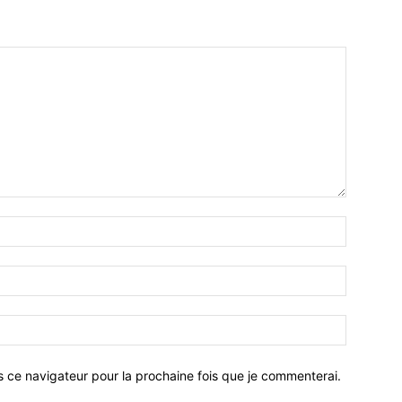
Nom
:*
Email
:*
Site
:
s ce navigateur pour la prochaine fois que je commenterai.