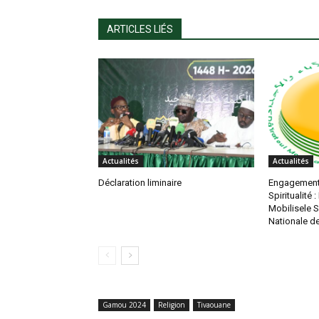
ARTICLES LIÉS
Actualités
Actualités
Déclaration liminaire
Engagement 
Spiritualité 
Mobilisele 
Nationale d
Gamou 2024
Religion
Tivaouane