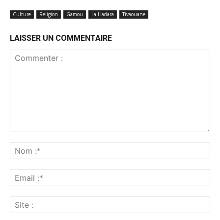
Culture
Religion
Gamou
La Hadara
Tivaouane
LAISSER UN COMMENTAIRE
Commenter
:
No
:*
Ema
:*
Sit
: