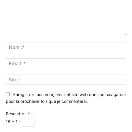
Commenter
:
No
:*
Ema
:*
Sit
:
Enregistrer mon nom, email et site web dans ce navigateur
pour la prochaine fois que je commenterai.
Résoudre :
*
15 − 1 =