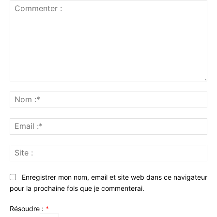
Commenter
:
No
:*
Ema
:*
Sit
:
Enregistrer mon nom, email et site web dans ce navigateur
pour la prochaine fois que je commenterai.
Résoudre :
*