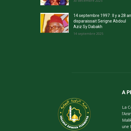
30 décembre 2025
14 septembre 1997 : Il y a 28 a
disparaissait Serigne Abdoul
Aziz Sy Dabakh
14 septembre 2025
A 
La C
l’An
Mali
une 