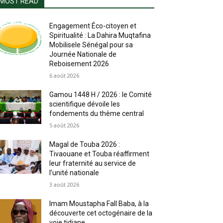
MOST READ
Engagement Éco-citoyen et
Spiritualité : La Dahira Muqtafina
Mobilisele Sénégal pour sa
Journée Nationale de
Reboisement 2026
6 août 2026
Gamou 1448 H / 2026 : le Comité
scientifique dévoile les
fondements du thème central
5 août 2026
Magal de Touba 2026 :
Tivaouane et Touba réaffirment
leur fraternité au service de
l’unité nationale
3 août 2026
Imam Moustapha Fall Baba, à la
découverte cet octogénaire de la
voie tidjane.