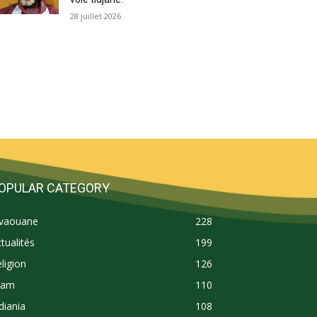
28 juillet 2026
OPULAR CATEGORY
ivaouane
228
tualités
199
ligion
126
lam
110
diania
108