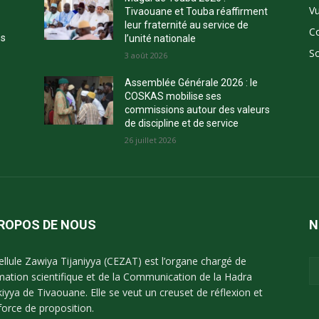
Vu
Tivaouane et Touba réaffirment
leur fraternité au service de
C
ns
l’unité nationale
So
3 août 2026
Assemblée Générale 2026 : le
COSKAS mobilise ses
commissions autour des valeurs
de discipline et de service
26 juillet 2026
PROPOS DE NOUS
N
ellule Zawiya Tijaniyya (CEZAT) est l’organe chargé de
imation scientifique et de la Communication de la Hadra
kiyya de Tivaouane. Elle se veut un creuset de réflexion et
force de proposition.