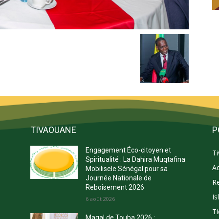
TIVAOUANE
P
Engagement Éco-citoyen et
T
s
Spiritualité : La Dahira Muqtafina
Ac
Mobilisele Sénégal pour sa
Journée Nationale de
Re
Reboisement 2026
Is
E
6 août 2026
Ti
Magal de Touba 2026 :