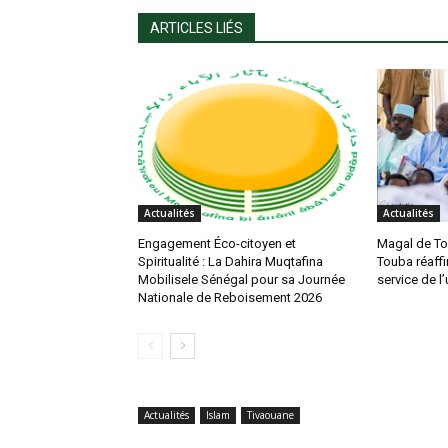
ARTICLES LIÉS
Actualités
Actualités
Engagement Éco-citoyen et
Magal de To
Spiritualité : La Dahira Muqtafina
Touba réaffi
Mobilisele Sénégal pour sa Journée
service de l’
Nationale de Reboisement 2026
Actualités
Islam
Tivaouane