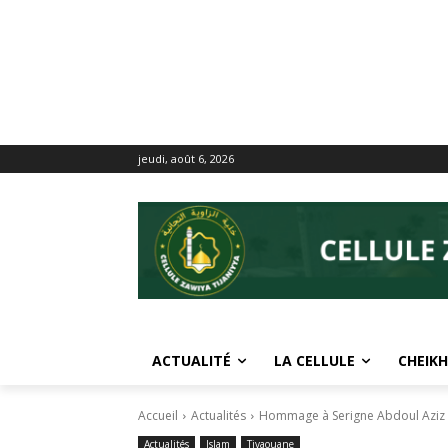
jeudi, août 6, 2026
ACTUALITÉ
LA CELLULE
CHEIKH
Accueil
Actualités
Hommage à Serigne Abdoul Aziz
Actualités
Islam
Tivaouane