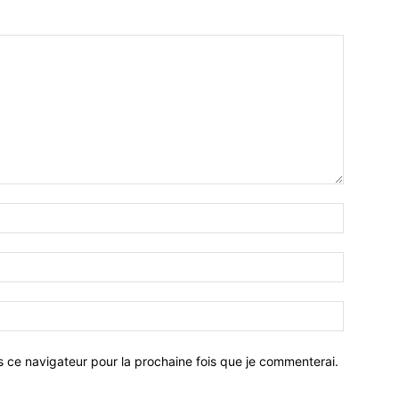
Nom
:*
Email
:*
Site
:
s ce navigateur pour la prochaine fois que je commenterai.