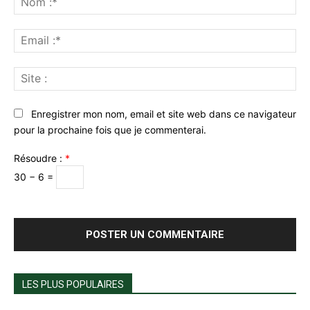
:*
Ema
:*
Sit
:
Enregistrer mon nom, email et site web dans ce navigateur
pour la prochaine fois que je commenterai.
Résoudre :
*
30 − 6 =
LES PLUS POPULAIRES