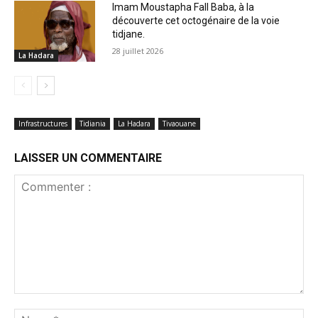
Imam Moustapha Fall Baba, à la
découverte cet octogénaire de la voie
tidjane.
28 juillet 2026
La Hadara
Infrastructures
Tidiania
La Hadara
Tivaouane
LAISSER UN COMMENTAIRE
Commenter
:
No