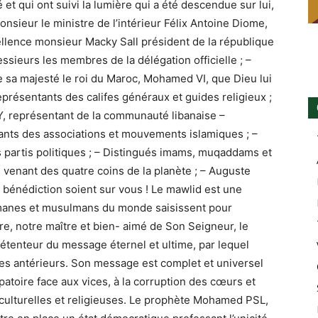
yé et qui ont suivi la lumière qui a été descendue sur lui,
nsieur le ministre de l’intérieur Félix Antoine Diome,
ellence monsieur Macky Sall président de la république
sieurs les membres de la délégation officielle ; –
 sa majesté le roi du Maroc, Mohamed VI, que Dieu lui
présentants des califes généraux et guides religieux ;
représentant de la communauté libanaise –
tants des associations et mouvements islamiques ; –
 partis politiques ; – Distingués imams, muqaddams et
s venant des quatre coins de la planète ; – Auguste
a bénédiction soient sur vous ! Le mawlid est une
manes et musulmans du monde saisissent pour
re, notre maître et bien- aimé de Son Seigneur, le
détenteur du message éternel et ultime, par lequel
es antérieurs. Son message est complet et universel
patoire face aux vices, à la corruption des cœurs et
, culturelles et religieuses. Le prophète Mohamed PSL,