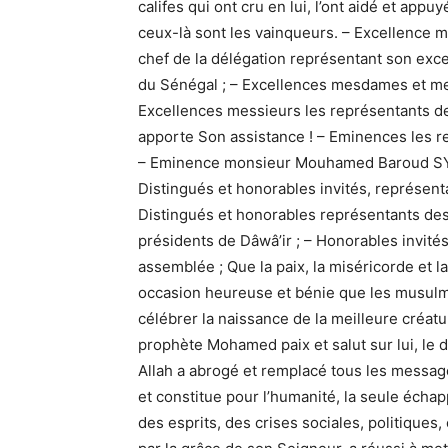
califes qui ont cru en lui, l’ont aidé et appu
ceux-là sont les vainqueurs. – Excellence mo
chef de la délégation représentant son exc
du Sénégal ; – Excellences mesdames et mes
Excellences messieurs les représentants de
apporte Son assistance ! – Eminences les re
– Eminence monsieur Mouhamed Baroud SY, 
Distingués et honorables invités, représen
Distingués et honorables représentants des
présidents de Dâwâ’ir ; – Honorables invité
assemblée ; Que la paix, la miséricorde et l
occasion heureuse et bénie que les musul
célébrer la naissance de la meilleure créatu
prophète Mohamed paix et salut sur lui, le 
Allah a abrogé et remplacé tous les messag
et constitue pour l’humanité, la seule échap
des esprits, des crises sociales, politiques