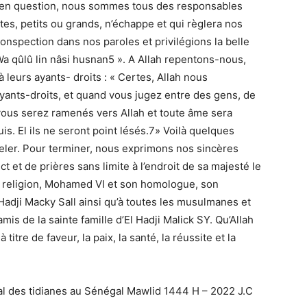
e en question, nous sommes tous des responsables
ctes, petits ou grands, n’échappe et qui règlera nos
onspection dans nos paroles et privilégions la belle
a qûlû lin nâsi husnan5 ». A Allah repentons-nous,
à leurs ayants- droits : « Certes, Allah nous
ants-droits, et quand vous jugez entre des gens, de
 vous serez ramenés vers Allah et toute âme sera
is. El ils ne seront point lésés.7» Voilà quelques
peler. Pour terminer, nous exprimons nos sincères
et de prières sans limite à l’endroit de sa majesté le
 religion, Mohamed VI et son homologue, son
Hadji Macky Sall ainsi qu’à toutes les musulmanes et
mis de la sainte famille d’El Hadji Malick SY. Qu’Allah
titre de faveur, la paix, la santé, la réussite et la
l des tidianes au Sénégal Mawlid 1444 H – 2022 J.C