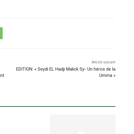
Article suivant
EDITION: « Seydi EL Hadji Malick Sy- Un héros de la
ant
Umma »