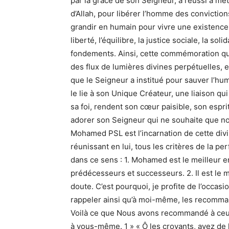
par la grâce de son Seigneur, a réussi à met
d’Allah, pour libérer l’homme des convicti
grandir en humain pour vivre une existence h
liberté, l’équilibre, la justice sociale, la solid
fondements. Ainsi, cette commémoration qu
des flux de lumières divines perpétuelles, es
que le Seigneur a institué pour sauver l’hum
le lie à son Unique Créateur, une liaison qu
sa foi, rendent son cœur paisible, son esp
adorer son Seigneur qui ne souhaite que no
Mohamed PSL est l’incarnation de cette divi
réunissant en lui, tous les critères de la per
dans ce sens : 1. Mohamed est le meilleur env
prédécesseurs et successeurs. 2. Il est le 
doute. C’est pourquoi, je profite de l’occa
rappeler ainsi qu’à moi-même, les recommanda
Voilà ce que Nous avons recommandé à ceux
à vous-même. 1 » « Ô les croyants, ayez de la