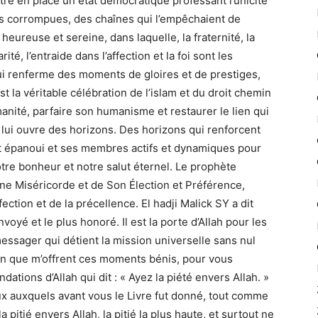
tre en place un état démocratique professant l’unicité
ons corrompues, des chaînes qui l’empêchaient de
eureuse et sereine, dans laquelle, la fraternité, la
arité, l’entraide dans l’affection et la foi sont les
i renferme des moments de gloires et de prestiges,
t la véritable célébration de l’islam et du droit chemin
anité, parfaire son humanisme et restaurer le lien qui
i lui ouvre des horizons. Des horizons qui renforcent
rit épanoui et ses membres actifs et dynamiques pour
tre bonheur et notre salut éternel. Le prophète
ne Miséricorde et de Son Élection et Préférence,
fection et de la précellence. El hadji Malick SY a dit
oyé et le plus honoré. Il est la porte d’Allah pour les
messager qui détient la mission universelle sans nul
sion que m’offrent ces moments bénis, pour vous
tions d’Allah qui dit : « Ayez la piété envers Allah. »
 auxquels avant vous le Livre fut donné, tout comme
 pitié envers Allah, la pitié la plus haute, et surtout ne