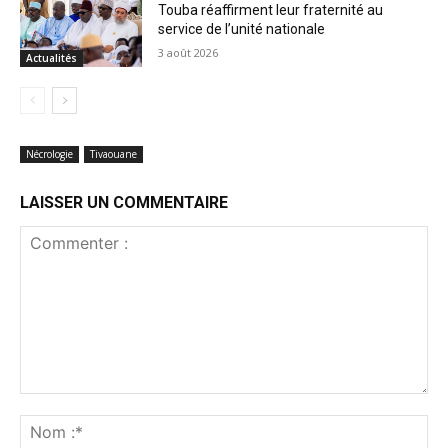
Touba réaffirment leur fraternité au
service de l’unité nationale
3 août 2026
Actualités
Nécrologie
Tivaouane
LAISSER UN COMMENTAIRE
Commenter
:
No
:*