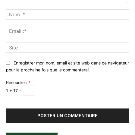
Commenter
:
No
:*
Ema
:*
Sit
:
Enregistrer mon nom, email et site web dans ce navigateur
pour la prochaine fois que je commenterai.
Résoudre :
*
1 + 17 =