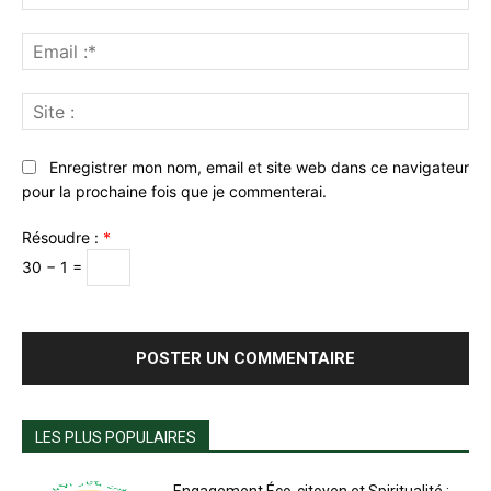
:*
Ema
:*
Sit
:
Enregistrer mon nom, email et site web dans ce navigateur
pour la prochaine fois que je commenterai.
Résoudre :
*
30 − 1 =
LES PLUS POPULAIRES