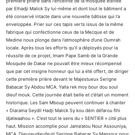
première prière dans l’enceinte de la mosquée édifiée
par Elhadji Malick Sy lui-même et dont tout le bâtiment a
été conservé intacte dans une nouvelle bâtisse qui l’a
enveloppée. Prier sur ces tapis verts issus de la même
fabrique qui confectionne ceux de la Mecque et de
Medine nous plonge dans l’atmosphère d’une Oumrah
locale. Après tous les efforts qu’il a déployés pour la
réussite de ce projet, Imam Pape Samb de la Grande
Mosquée de Dakar ne pouvait être mieux récompensé
que par cet insigne honneur qui lui a été offert, de diriger
cette première prière devant le Majestueux Serigne
Babacar Sy Abdou MCA. Yalla rek moy bour dou soul
dieuf mouk. Cette journée était belle et c’était un moment
historique. Les Sam Mboup peuvent continuer à chanter
« Diarama Seydil Hadji Malick Sy kou dém défarou fihi
djatwaahou ». C’est tout le sens du « SENTIER » cité plus
haut. Mission accomplie pour Jama’atou Nour Assouniya,
MCA. Dieureudieufeuti Serigne Babacar Sy Mansour pour