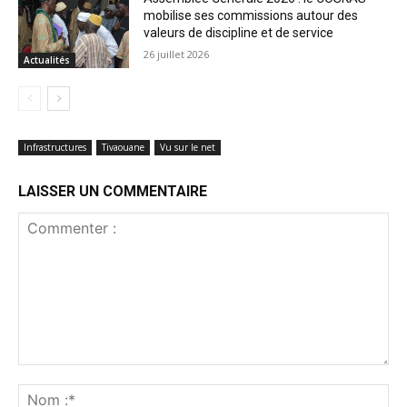
mobilise ses commissions autour des
valeurs de discipline et de service
26 juillet 2026
Actualités
Infrastructures
Tivaouane
Vu sur le net
LAISSER UN COMMENTAIRE
Commenter
:
No