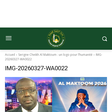
Accueil
Serigne Cheikh Al Maktoum : un logo pour l’humanité
IMG-
20260327-WA0022
IMG-20260327-WA0022