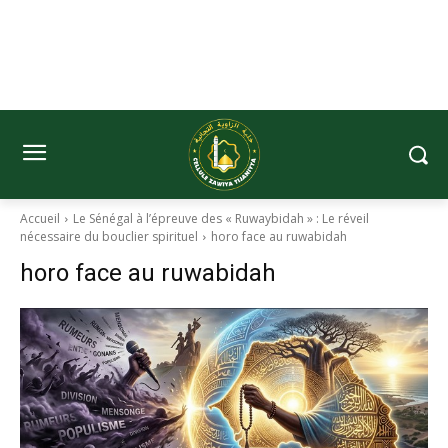
Accueil
Le Sénégal à l’épreuve des « Ruwaybidah » : Le réveil
nécessaire du bouclier spirituel
horo face au ruwabidah
horo face au ruwabidah