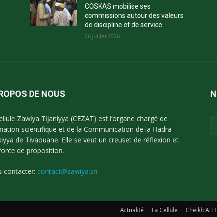
COSKAS mobilise ses
commissions autour des valeurs
de discipline et de service
26 juillet 2026
PROPOS DE NOUS
N
ellule Zawiya Tijaniyya (CEZAT) est l’organe chargé de
imation scientifique et de la Communication de la Hadra
kiyya de Tivaouane. Elle se veut un creuset de réflexion et
force de proposition.
 contacter:
contact@zawiya.sn
Actualité
La Cellule
Cheikh Al H