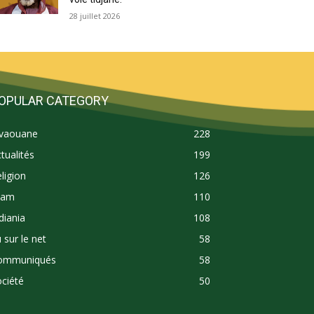
28 juillet 2026
OPULAR CATEGORY
ivaouane
228
tualités
199
ligion
126
lam
110
diania
108
 sur le net
58
ommuniqués
58
ciété
50