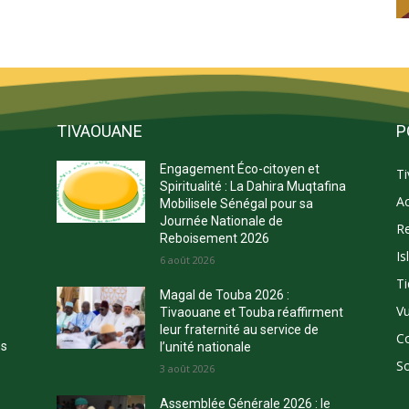
TIVAOUANE
P
Engagement Éco-citoyen et
T
s
Spiritualité : La Dahira Muqtafina
Ac
Mobilisele Sénégal pour sa
Journée Nationale de
Re
Reboisement 2026
Is
E
6 août 2026
Ti
Magal de Touba 2026 :
Vu
Tivaouane et Touba réaffirment
leur fraternité au service de
C
ns
l’unité nationale
So
3 août 2026
Assemblée Générale 2026 : le