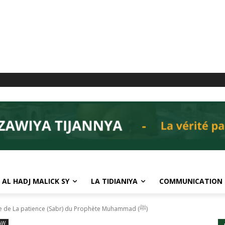
 AL HADJ MALICK SY
LA TIDIANIYA
COMMUNICATION
Analyse approfondie de La patience (Sabr) du Prophète Muhammad (ﷺ)
SAW