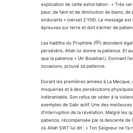
explication de cette exhortation : « Très 
peur, de faim et de diminution de biens, de 
endurants » (verset 2:156). Le message est cl
épreuves sur terre et doit s’armer de patie
Les hadiths du Prophète (ﷺ) abondent également d’exhortations à la patience. Il a dit : « Celui qui
persévère, Allah lui donne la patience. Et 
que la patience » (Al-Boukhari). Donnant l’exemple s
occasions, prouvé sa patience.
Durant les premières années à La Mecque, où
moqueries et à des persécutions physiques, le Prophète (ﷺ) a fait
inébranlable. Son refus de céder à la violen
exemples de Sabr actif. Une des meilleures i
d’interruption de la révélation. Malgré les q
patience, récompensée par la descente de 
où Allah SWT lui dit : « Ton Seigneur ne t’a 