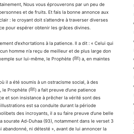
certainement, Nous vous éprouverons par un peu de
personnes et de fruits. Et fais la bonne annonce aux
air : le croyant doit s’attendre à traverser diverses
nce pour espérer obtenir les grâces divines.
aucun homme n’a reçu de meilleur et de plus large don
ur lui-même, le Prophète (ﷺ) a, en maintes
 il a été soumis à un ostracisme social, à des
 preuve d’une patience
ce et son insistance à prêcher la vérité sont des
llustrations est sa conduite durant la période
uolibets des incroyants, il a su faire preuve d’une belle
la sourate Ad-Duhaa (93), notamment dans le verset 3
ni abandonné, ni détesté », avant de lui annoncer la