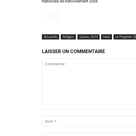
Nationale de Reboisement 2026
Actualités
Religion
Gamou 2024
Islam
Le Prophete 
LAISSER UN COMMENTAIRE
Commenter
: