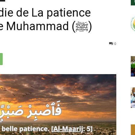
ie de La patience
(Sabr) du Prophète Muhammad (ﷺ)
0