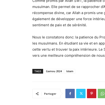
Comme promis par Allah SWT, la patience c
musulman. Elle permet de se rapprocher d’All
récompense divine, car Allah a promis une
également de développer une force intérieu
sentiment de paix et de sérénité.
Nous le constatons donc: la patience du Prophète Muhammad (ﷺ) e
les musulmans. En étudiant sa vie et en ap
cette vertu et trouver la paix intérieure. L
vers une meilleure compréhension de nous-
TAGS
Gamou 2024
Islam
Partager