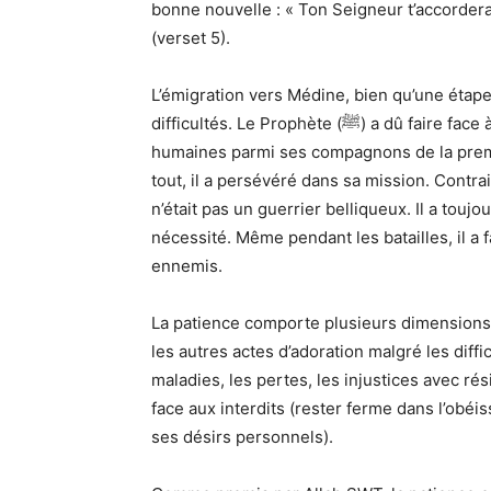
bonne nouvelle : « Ton Seigneur t’accordera c
(verset 5).
L’émigration vers Médine, bien qu’une éta
difficultés. Le Prophète (ﷺ) a dû faire face à des trahisons, à des combats et à des pertes
humaines parmi ses compagnons de la prem
tout, il a persévéré dans sa mission. Contrai
n’était pas un guerrier belliqueux. Il a touj
nécessité. Même pendant les batailles, il a
ennemis.
La patience comporte plusieurs dimensions : 
les autres actes d’adoration malgré les diffi
maladies, les pertes, les injustices avec ré
face aux interdits (rester ferme dans l’obéi
ses désirs personnels).