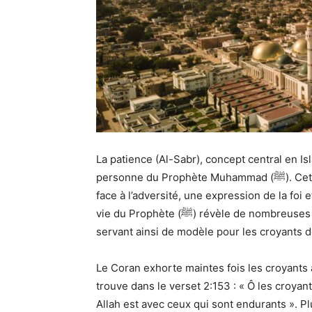
La patience (Al-Sabr), concept central en Isl
personne du Prophète Muhammad (ﷺ). Cette vertu, loin d’être passive, est une réaction active
face à l’adversité, une expression de la foi
vie du Prophète (ﷺ) révèle de nombreuses situations où il a manifesté une patience exemplaire,
servant ainsi de modèle pour les croyants d
Le Coran exhorte maintes fois les croyants
trouve dans le verset 2:153 : « Ô les croyan
Allah est avec ceux qui sont endurants ». P