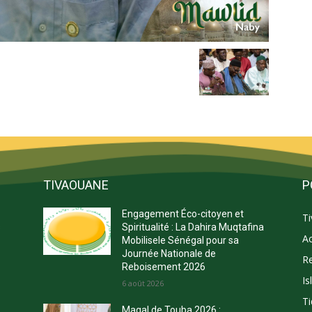
TIVAOUANE
P
Engagement Éco-citoyen et
T
s
Spiritualité : La Dahira Muqtafina
Ac
Mobilisele Sénégal pour sa
Journée Nationale de
Re
Reboisement 2026
Is
E
6 août 2026
Ti
Magal de Touba 2026 :