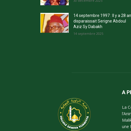
30 décembre 2025
14 septembre 1997 : Il y a 28 a
disparaissait Serigne Abdoul
Aziz Sy Dabakh
14 septembre 2025
A 
La C
l’An
Mali
une 