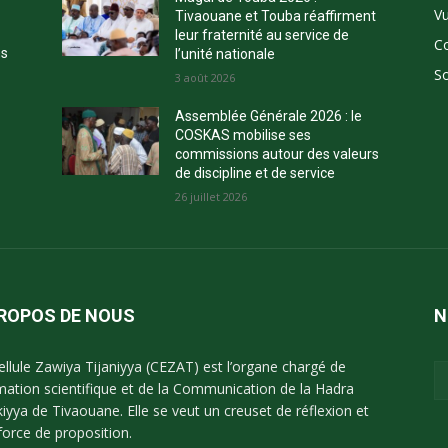
Vu
Tivaouane et Touba réaffirment
leur fraternité au service de
C
ns
l’unité nationale
So
3 août 2026
Assemblée Générale 2026 : le
COSKAS mobilise ses
commissions autour des valeurs
de discipline et de service
26 juillet 2026
PROPOS DE NOUS
N
ellule Zawiya Tijaniyya (CEZAT) est l’organe chargé de
imation scientifique et de la Communication de la Hadra
kiyya de Tivaouane. Elle se veut un creuset de réflexion et
force de proposition.