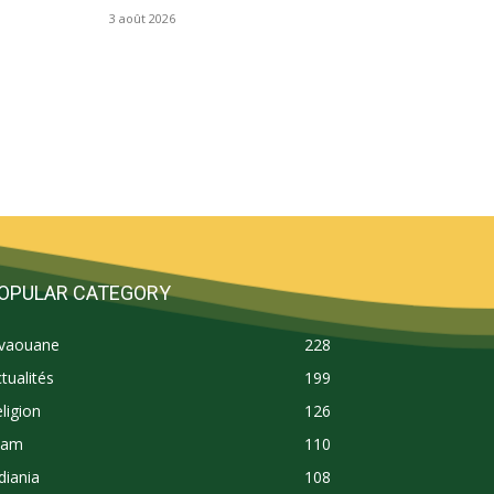
3 août 2026
OPULAR CATEGORY
ivaouane
228
tualités
199
ligion
126
lam
110
diania
108