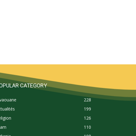
OPULAR CATEGORY
ivaouane
228
tualités
199
ligion
126
lam
110