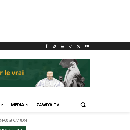
MEDIA
ZAWIYA TV
4-08 at 07.18.04