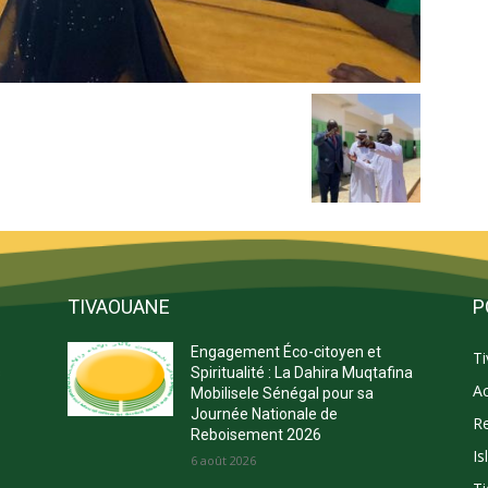
TIVAOUANE
P
Engagement Éco-citoyen et
T
s
Spiritualité : La Dahira Muqtafina
Ac
Mobilisele Sénégal pour sa
Journée Nationale de
Re
Reboisement 2026
Is
E
6 août 2026