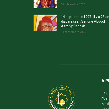
30 décembre 2025
14 septembre 1997 : Il y a 28 a
disparaissait Serigne Abdoul
Aziz Sy Dabakh
14 septembre 2025
A 
La C
l’An
Mali