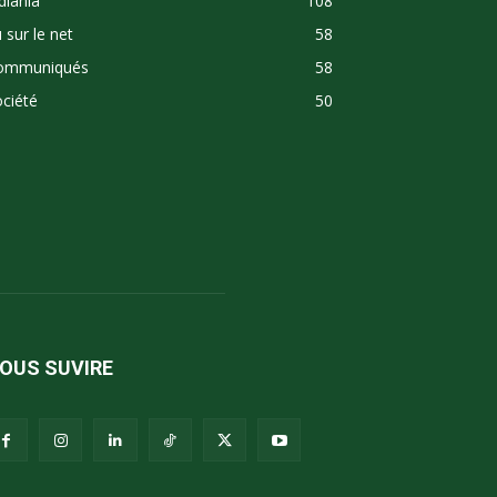
diania
108
 sur le net
58
ommuniqués
58
ciété
50
OUS SUVIRE