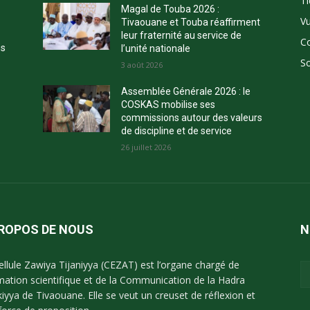
Ti
Magal de Touba 2026 :
Vu
Tivaouane et Touba réaffirment
leur fraternité au service de
C
ns
l’unité nationale
So
3 août 2026
Assemblée Générale 2026 : le
COSKAS mobilise ses
commissions autour des valeurs
de discipline et de service
26 juillet 2026
PROPOS DE NOUS
N
ellule Zawiya Tijaniyya (CEZAT) est l’organe chargé de
imation scientifique et de la Communication de la Hadra
kiyya de Tivaouane. Elle se veut un creuset de réflexion et