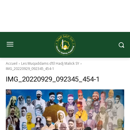
Accueil
Les Muqaddams d’El Hadj Malick SY
IMG_20220929_092345_454-1
IMG_20220929_092345_454-1