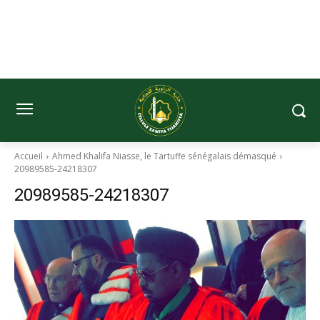
Accueil
Ahmed Khalifa Niasse, le Tartuffe sénégalais démasqué
20989585-24218307
20989585-24218307