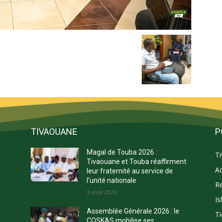
TIVAOUANE
P
Magal de Touba 2026 :
T
s
Tivaouane et Touba réaffirment
Ac
leur fraternité au service de
l’unité nationale
Re
3 août 2026
Is
E
Assemblée Générale 2026 : le
Ti
COSKAS mobilise ses