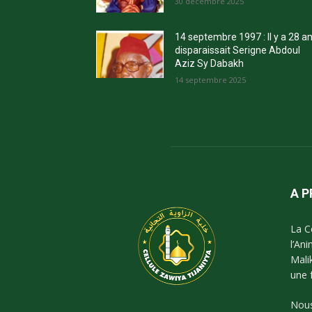
30 décembre 2025
14 septembre 1997 : Il y a 28 a
disparaissait Serigne Abdoul
Aziz Sy Dabakh
14 septembre 2025
A 
La C
l’An
Mali
une 
Nous