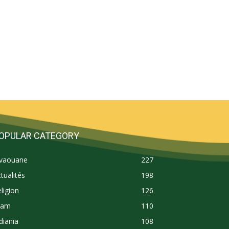
OPULAR CATEGORY
ivaouane
227
tualités
198
ligion
126
lam
110
diania
108