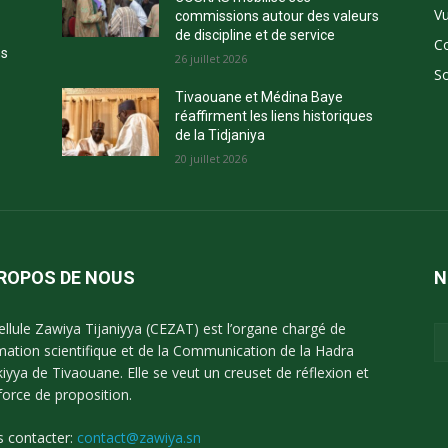
Vu
commissions autour des valeurs
de discipline et de service
C
ns
26 juillet 2026
So
Tivaouane et Médina Baye
réaffirment les liens historiques
de la Tidjaniya
20 juillet 2026
PROPOS DE NOUS
N
ellule Zawiya Tijaniyya (CEZAT) est l’organe chargé de
imation scientifique et de la Communication de la Hadra
kiyya de Tivaouane. Elle se veut un creuset de réflexion et
force de proposition.
 contacter:
contact@zawiya.sn