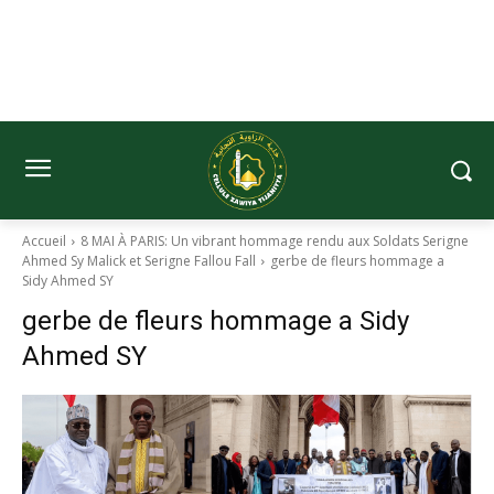
Accueil
8 MAI À PARIS: Un vibrant hommage rendu aux Soldats Serigne
Ahmed Sy Malick et Serigne Fallou Fall
gerbe de fleurs hommage a
Sidy Ahmed SY
gerbe de fleurs hommage a Sidy
Ahmed SY