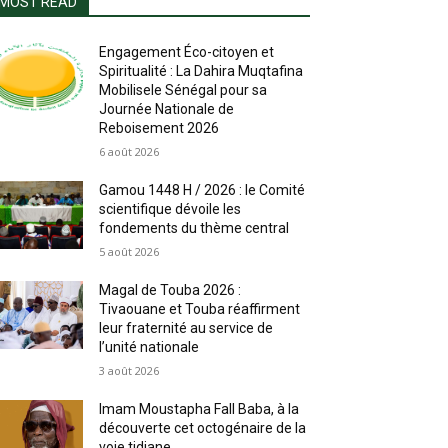
MOST READ
Engagement Éco-citoyen et
Spiritualité : La Dahira Muqtafina
Mobilisele Sénégal pour sa
Journée Nationale de
Reboisement 2026
6 août 2026
Gamou 1448 H / 2026 : le Comité
scientifique dévoile les
fondements du thème central
5 août 2026
Magal de Touba 2026 :
Tivaouane et Touba réaffirment
leur fraternité au service de
l’unité nationale
3 août 2026
Imam Moustapha Fall Baba, à la
découverte cet octogénaire de la
voie tidjane.