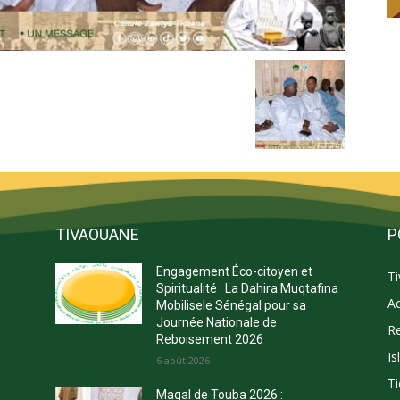
TIVAOUANE
P
Engagement Éco-citoyen et
T
s
Spiritualité : La Dahira Muqtafina
Ac
Mobilisele Sénégal pour sa
Journée Nationale de
Re
Reboisement 2026
Is
E
6 août 2026
Ti
Magal de Touba 2026 :