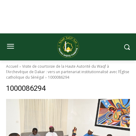
Accueil
Visite de courtoisie de la Haute Autorité du Waqf à
l’Archevêque de Dakar : vers un partenariat institutionnalisé avec l’Église
catholique du Sénégal
1000086294
1000086294