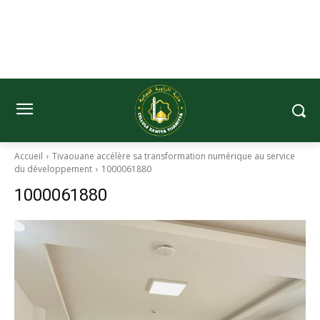
Accueil
Tivaouane accélère sa transformation numérique au service
du développement
1000061880
1000061880