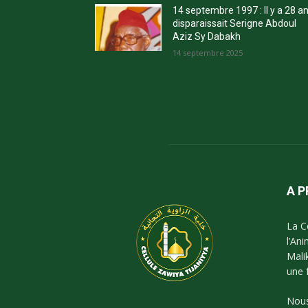
14 septembre 1997 : Il y a 28 a
disparaissait Serigne Abdoul
Aziz Sy Dabakh
14 septembre 2025
A 
La C
l’An
Mali
une 
Nous