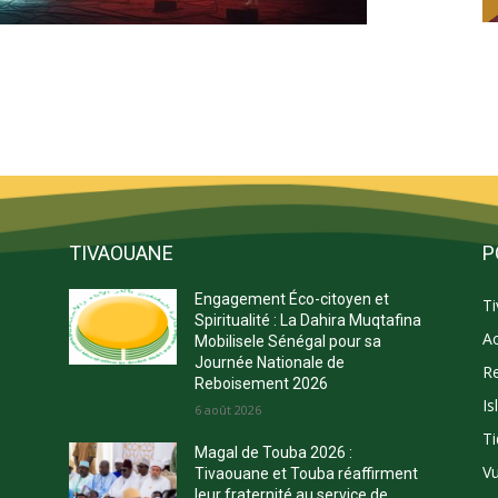
TIVAOUANE
P
Engagement Éco-citoyen et
T
s
Spiritualité : La Dahira Muqtafina
Ac
Mobilisele Sénégal pour sa
Journée Nationale de
Re
Reboisement 2026
Is
E
6 août 2026
Ti
Magal de Touba 2026 :
Vu
Tivaouane et Touba réaffirment
leur fraternité au service de