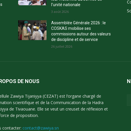
C
ns
l’unité nationale
So
3 août 2026
Assemblée Générale 2026 : le
COSKAS mobilise ses
commissions autour des valeurs
de discipline et de service
26 juillet 2026
PROPOS DE NOUS
N
ellule Zawiya Tijaniyya (CEZAT) est l’organe chargé de
imation scientifique et de la Communication de la Hadra
kiyya de Tivaouane. Elle se veut un creuset de réflexion et
force de proposition.
 contacter:
contact@zawiya.sn