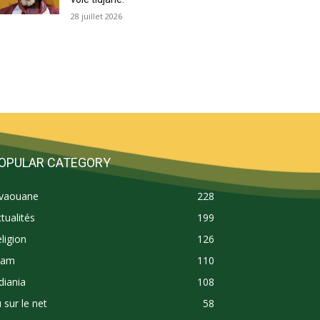
28 juillet 2026
OPULAR CATEGORY
ivaouane
228
tualités
199
ligion
126
lam
110
diania
108
 sur le net
58