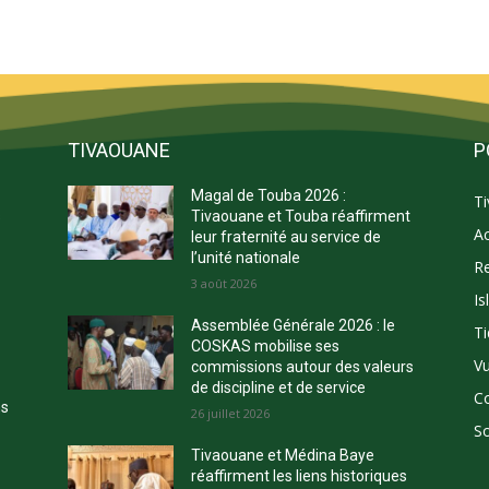
TIVAOUANE
P
Magal de Touba 2026 :
T
s
Tivaouane et Touba réaffirment
Ac
leur fraternité au service de
l’unité nationale
Re
3 août 2026
Is
E
Assemblée Générale 2026 : le
Ti
COSKAS mobilise ses
Vu
commissions autour des valeurs
de discipline et de service
C
ns
26 juillet 2026
So
Tivaouane et Médina Baye
réaffirment les liens historiques