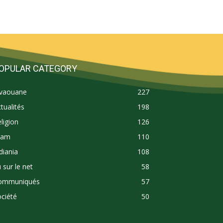
OPULAR CATEGORY
ivaouane
227
tualités
198
ligion
126
lam
110
diania
108
 sur le net
58
ommuniqués
57
ciété
50