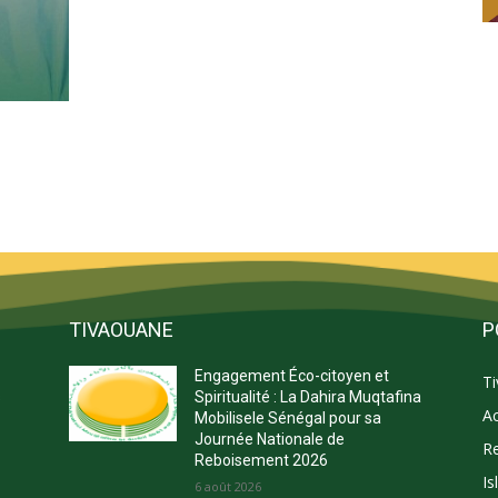
TIVAOUANE
P
Engagement Éco-citoyen et
T
s
Spiritualité : La Dahira Muqtafina
Ac
Mobilisele Sénégal pour sa
Journée Nationale de
Re
Reboisement 2026
Is
E
6 août 2026