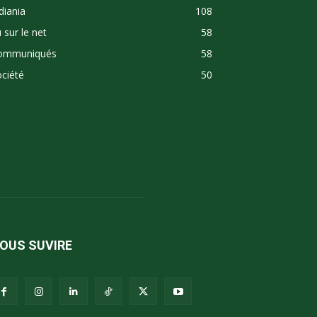
diania
108
 sur le net
58
ommuniqués
58
ciété
50
OUS SUVIRE