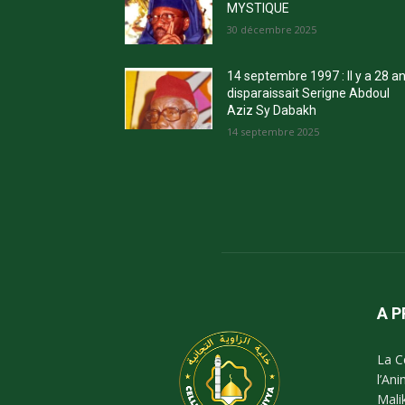
MYSTIQUE
30 décembre 2025
14 septembre 1997 : Il y a 28 a
disparaissait Serigne Abdoul
Aziz Sy Dabakh
14 septembre 2025
A 
La C
l’An
Mali