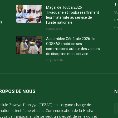
Ti
Magal de Touba 2026 :
Vu
Tivaouane et Touba réaffirment
leur fraternité au service de
C
ns
l’unité nationale
So
3 août 2026
Assemblée Générale 2026 : le
COSKAS mobilise ses
commissions autour des valeurs
de discipline et de service
26 juillet 2026
PROPOS DE NOUS
N
ellule Zawiya Tijaniyya (CEZAT) est l’organe chargé de
imation scientifique et de la Communication de la Hadra
kiyya de Tivaouane. Elle se veut un creuset de réflexion et