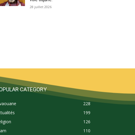
28 juillet 2026
OPULAR CATEGORY
ivaouane
228
tualités
199
ligion
126
lam
110