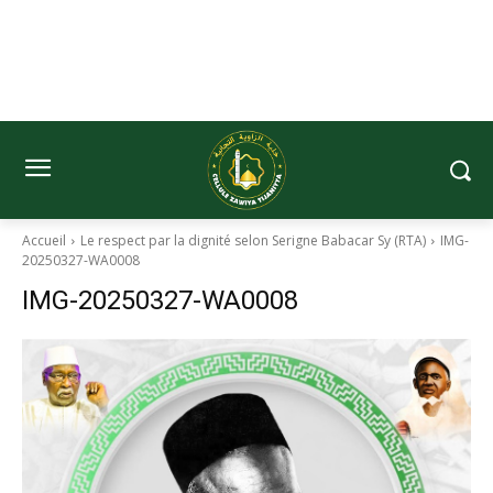
Accueil
Le respect par la dignité selon Serigne Babacar Sy (RTA)
IMG-
20250327-WA0008
IMG-20250327-WA0008