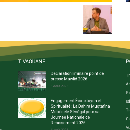
TIVAOUANE
P
Déclaration liminaire point de
T
s
presse Mawlid 2026
Ac
8 août 2026
Re
Is
Engagement Éco-citoyen et
E
Spiritualité : La Dahira Muqtafina
Ti
Mobilisele Sénégal pour sa
Journée Nationale de
C
Reboisement 2026
Vu
ns
6 août 2026