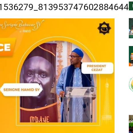
1536279_813953747602884644