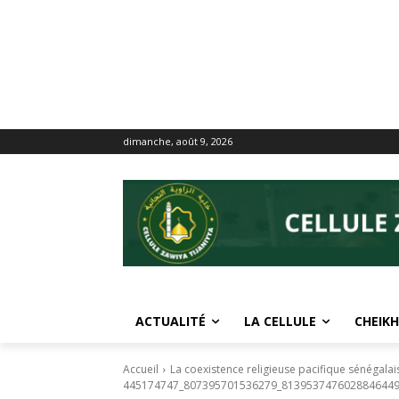
dimanche, août 9, 2026
ACTUALITÉ
LA CELLULE
CHEIKH
Accueil
La coexistence religieuse pacifique sénégalai
445174747_807395701536279_8139537476028846449