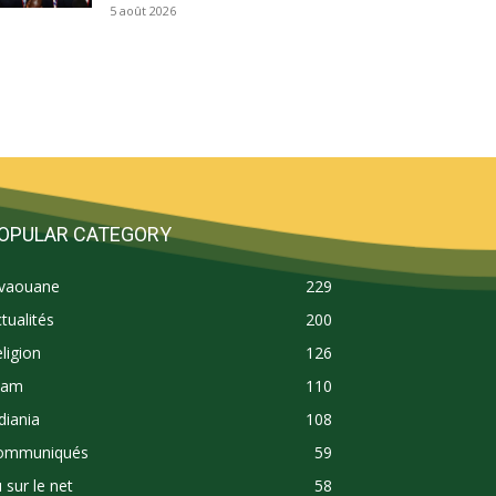
5 août 2026
OPULAR CATEGORY
ivaouane
229
tualités
200
ligion
126
lam
110
diania
108
ommuniqués
59
 sur le net
58