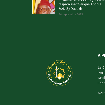
disparaissait Serigne Abdoul
Aziz Sy Dabakh
14 septembre 2025
A 
La C
l’An
Mali
une 
Nous