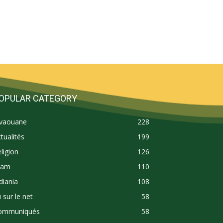
OPULAR CATEGORY
ivaouane
228
tualités
199
ligion
126
lam
110
diania
108
 sur le net
58
ommuniqués
58