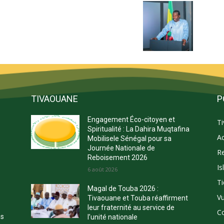
TIVAOUANE
P
Engagement Éco-citoyen et
T
s
Spiritualité : La Dahira Muqtafina
Ac
Mobilisele Sénégal pour sa
Journée Nationale de
Re
Reboisement 2026
Is
E
6 août 2026
Ti
Magal de Touba 2026 :
Vu
Tivaouane et Touba réaffirment
leur fraternité au service de
C
ns
l’unité nationale