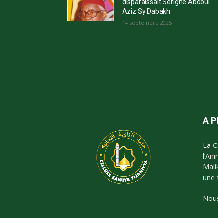
disparaissait Serigne Abdoul
Aziz Sy Dabakh
14 septembre 2025
A 
La C
l’An
Mali
une 
Nous