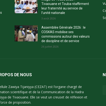
Vu
Tivaouane et Touba réaffirment
leur fraternité au service de
C
ns
l’unité nationale
So
3 août 2026
Assemblée Générale 2026 : le
COSKAS mobilise ses
commissions autour des valeurs
de discipline et de service
26 juillet 2026
PROPOS DE NOUS
N
ellule Zawiya Tijaniyya (CEZAT) est l’organe chargé de
imation scientifique et de la Communication de la Hadra
kiyya de Tivaouane. Elle se veut un creuset de réflexion et
force de proposition.