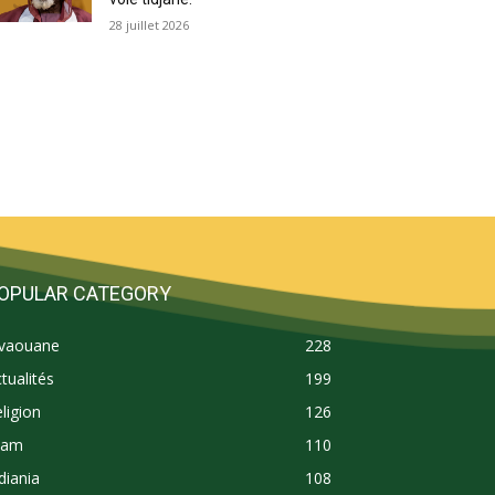
28 juillet 2026
OPULAR CATEGORY
ivaouane
228
tualités
199
ligion
126
lam
110
diania
108