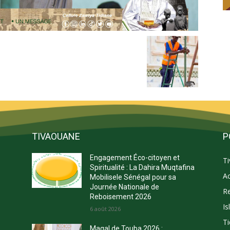
TIVAOUANE
P
Engagement Éco-citoyen et
T
s
Spiritualité : La Dahira Muqtafina
Ac
Mobilisele Sénégal pour sa
Journée Nationale de
Re
Reboisement 2026
Is
E
6 août 2026
Ti
Magal de Touba 2026 :