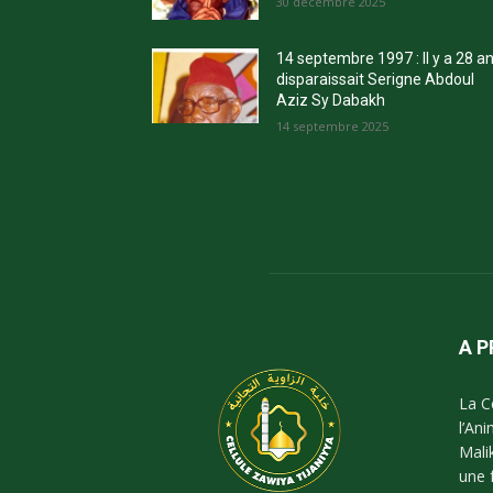
30 décembre 2025
14 septembre 1997 : Il y a 28 a
disparaissait Serigne Abdoul
Aziz Sy Dabakh
14 septembre 2025
A 
La C
l’An
Mali
une 