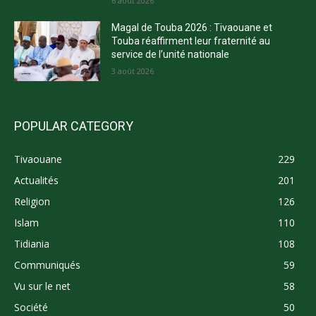
6 août 2026
Magal de Touba 2026 : Tivaouane et
Touba réaffirment leur fraternité au
service de l’unité nationale
3 août 2026
POPULAR CATEGORY
Tivaouane
229
Actualités
201
Religion
126
Islam
110
Tidiania
108
Communiqués
59
Vu sur le net
58
Société
50