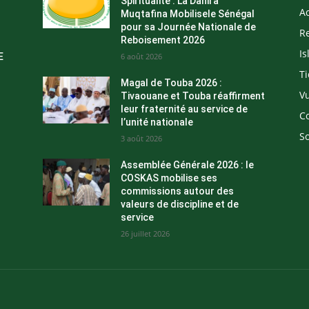
Spiritualité : La Dahira
Ac
Muqtafina Mobilisele Sénégal
pour sa Journée Nationale de
Re
Reboisement 2026
I
E
6 août 2026
Ti
Magal de Touba 2026 :
Vu
Tivaouane et Touba réaffirment
leur fraternité au service de
C
l’unité nationale
So
3 août 2026
Assemblée Générale 2026 : le
COSKAS mobilise ses
commissions autour des
valeurs de discipline et de
service
26 juillet 2026