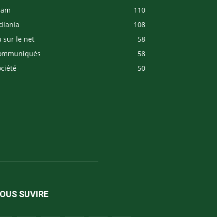
slam
110
diania
108
 sur le net
58
ommuniqués
58
ciété
50
OUS SUVIRE