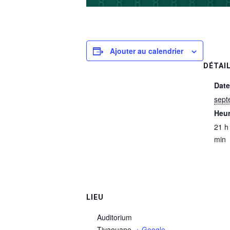
Ajouter au calendrier
DÉTAI
Date
sept
Heur
21 h
min
LIEU
Auditorium
Tivaouane
,
+ Google