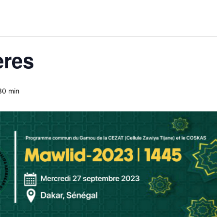
ères
30 min