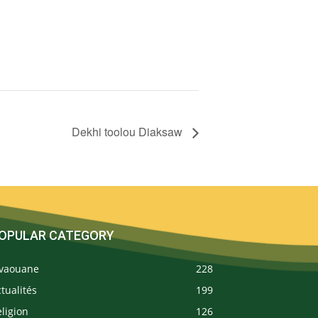
Dekhi toolou Diaksaw
OPULAR CATEGORY
ivaouane
228
tualités
199
ligion
126