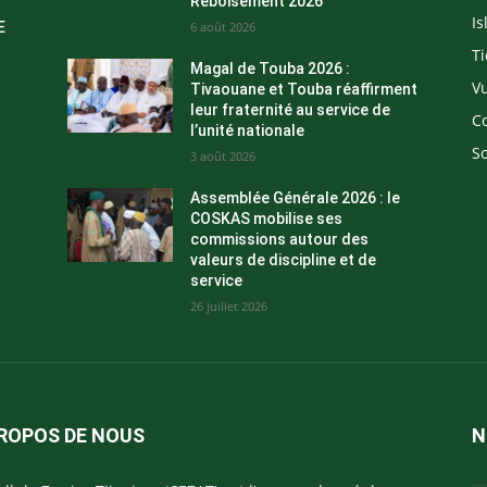
Reboisement 2026
I
E
6 août 2026
Ti
Magal de Touba 2026 :
Vu
Tivaouane et Touba réaffirment
leur fraternité au service de
C
l’unité nationale
So
3 août 2026
Assemblée Générale 2026 : le
COSKAS mobilise ses
commissions autour des
valeurs de discipline et de
service
26 juillet 2026
ROPOS DE NOUS
N