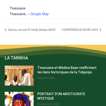
Tivaouane
Tivaouane
,
+ Google Map
Gamou annuel El Hadji Idrissa GAYE
CONFÉRENCE KOOR 2024
LA TARIKHA
Tivaouane et Médina Baye réaffirment
les liens historiques de la Tidjaniya
20 juillet 2026
PORTRAIT D’UN ARISTOCRATE
MYSTIQUE
30 décembre 2025