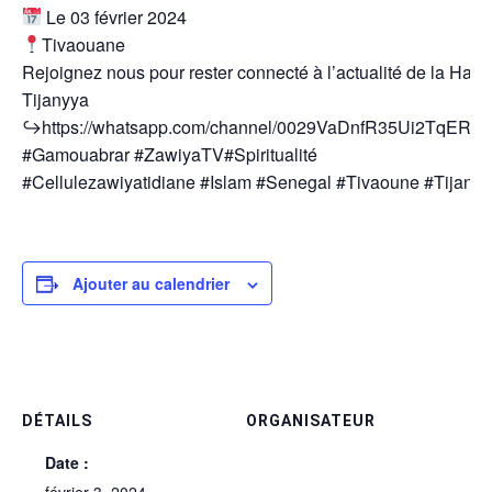
Le 03 février 2024
Tivaouane
Rejoignez nous pour rester connecté à l’actualité de la Hada
Tijanyya
↪https://whatsapp.com/channel/0029VaDnfR35Ui2TqERf
#Gamouabrar #ZawiyaTV#Spiritualité
#Cellulezawiyatidiane #Islam #Senegal #Tivaoune #Tijaniy
Ajouter au calendrier
DÉTAILS
ORGANISATEUR
Date :
février 3, 2024