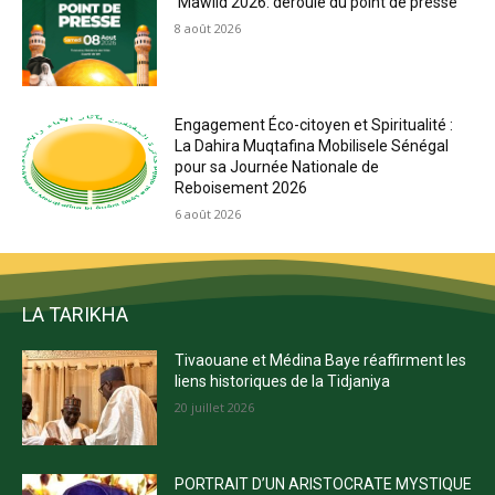
Mawlid 2026: déroulé du point de presse
8 août 2026
Engagement Éco-citoyen et Spiritualité :
La Dahira Muqtafina Mobilisele Sénégal
pour sa Journée Nationale de
Reboisement 2026
6 août 2026
LA TARIKHA
Tivaouane et Médina Baye réaffirment les
liens historiques de la Tidjaniya
20 juillet 2026
PORTRAIT D’UN ARISTOCRATE MYSTIQUE