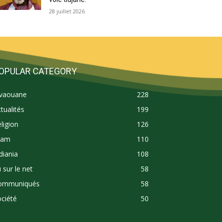
28 juillet 2026
OPULAR CATEGORY
ivaouane
228
tualités
199
ligion
126
lam
110
diania
108
 sur le net
58
ommuniqués
58
ciété
50