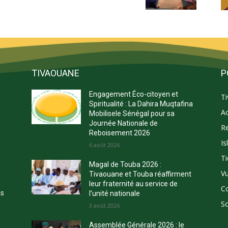
TIVAOUANE
P
Engagement Éco-citoyen et
T
s
Spiritualité : La Dahira Muqtafina
Ac
Mobilisele Sénégal pour sa
Journée Nationale de
Re
Reboisement 2026
Is
E
6 août 2026
Ti
Magal de Touba 2026 :
Vu
Tivaouane et Touba réaffirment
leur fraternité au service de
C
ns
l’unité nationale
So
3 août 2026
Assemblée Générale 2026 : le