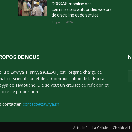
COSKAS mobilise ses
commissions autour des valeurs
de discipline et de service
26 juillet 2026
PROPOS DE NOUS
N
ellule Zawiya Tijaniyya (CEZAT) est l’organe chargé de
imation scientifique et de la Communication de la Hadra
kiyya de Tivaouane. Elle se veut un creuset de réflexion et
force de proposition.
 contacter:
contact@zawiya.sn
Actualité
La Cellule
Cheikh Al H