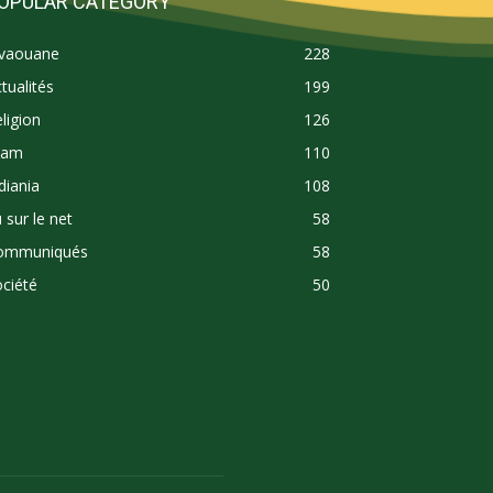
OPULAR CATEGORY
ivaouane
228
tualités
199
ligion
126
lam
110
diania
108
 sur le net
58
ommuniqués
58
ciété
50