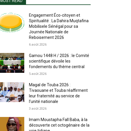
MOST READ
Engagement Éco-citoyen et
Spiritualité : La Dahira Muqtafina
Mobilisele Sénégal pour sa
Journée Nationale de
Reboisement 2026
6 août 2026
Gamou 1448 H / 2026 : le Comité
scientifique dévoile les
fondements du thème central
5 août 2026
Magal de Touba 2026 :
Tivaouane et Touba réaffirment
leur fraternité au service de
l’unité nationale
3 août 2026
Imam Moustapha Fall Baba, à la
découverte cet octogénaire de la
voie tidjane.