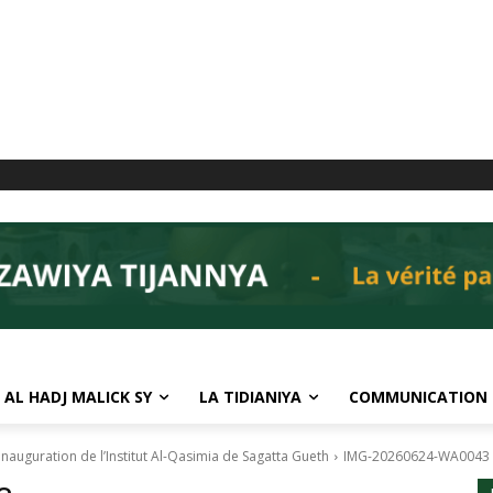
 AL HADJ MALICK SY
LA TIDIANIYA
COMMUNICATION
nauguration de l’Institut Al-Qasimia de Sagatta Gueth
IMG-20260624-WA0043