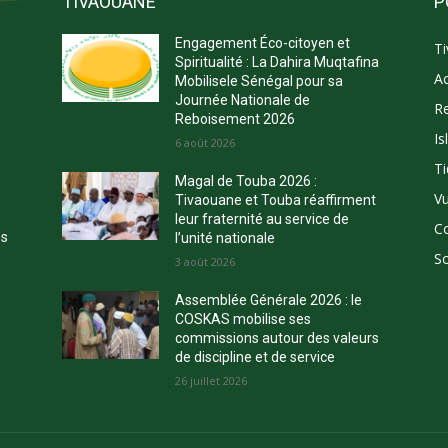
TIVAOUANE
P
Engagement Éco-citoyen et
T
s
Spiritualité : La Dahira Muqtafina
Ac
Mobilisele Sénégal pour sa
Journée Nationale de
Re
Reboisement 2026
Is
E
6 août 2026
Ti
Magal de Touba 2026 :
Vu
Tivaouane et Touba réaffirment
leur fraternité au service de
C
ns
l’unité nationale
So
3 août 2026
Assemblée Générale 2026 : le
COSKAS mobilise ses
commissions autour des valeurs
de discipline et de service
26 juillet 2026